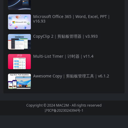
Microsoft Office 365｜Word, Excel, PPT｜
v16.93
CopyClip 2｜剪贴板管理器｜v3.993
Multi-List Timer｜计时器｜v11.4
Awesome Copy｜剪贴板管理工具｜v6.1.2
Copyright © 2024
MAC2M
- All rights reserved
沪ICP备2023024394号-1