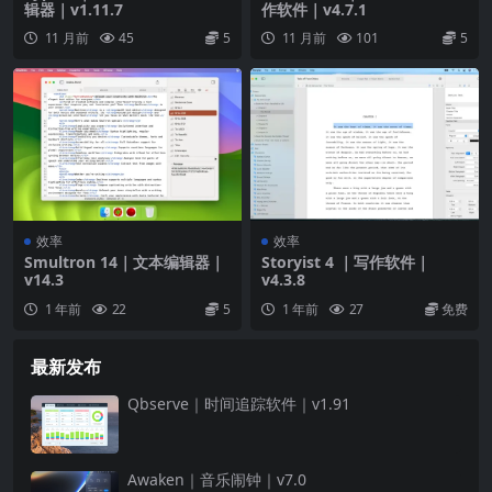
辑器｜v1.11.7
作软件｜v4.7.1
11 月前
45
5
11 月前
101
5
效率
效率
Smultron 14｜文本编辑器｜
Storyist 4 ｜写作软件｜
v14.3
v4.3.8
1 年前
22
5
1 年前
27
免费
最新发布
Qbserve｜时间追踪软件｜v1.91
Awaken｜音乐闹钟｜v7.0