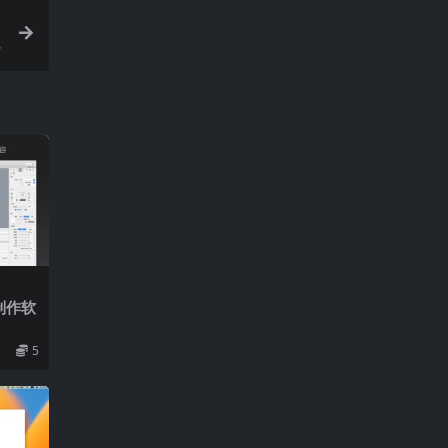
制作软
5