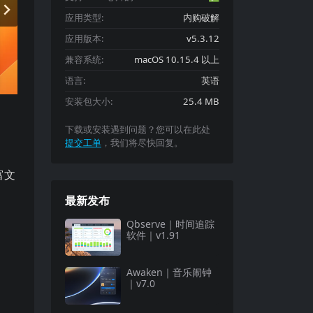
应用类型:
内购破解
应用版本:
v5.3.12
兼容系统:
macOS 10.15.4 以上
语言:
英语
安装包大小:
25.4 MB
下载或安装遇到问题？您可以在此处
提交工单
，我们将尽快回复。
富文
最新发布
Qbserve｜时间追踪
软件｜v1.91
Awaken｜音乐闹钟
｜v7.0