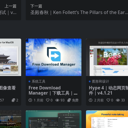
上一篇
下一篇
速测试｜v3.
圣殿春秋｜Ken Follett’s The Pillars of the Eart
9
h ｜三卷全｜v1.1.703
系统工具
图形和设计
 ｜图像查看
Free Download
Hype 4｜动态网页
Manager｜下载工具｜
件｜v4.1.21
v6.34.1
57
2
1 月前
0
93
免费
2 月前
0
33