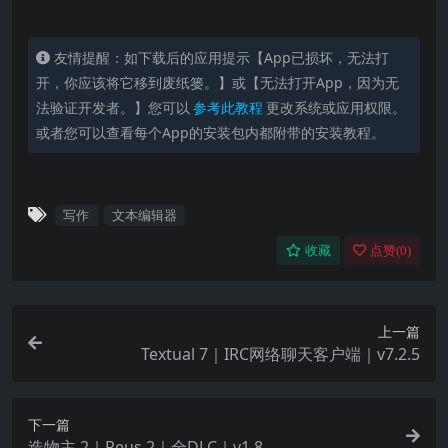
改进且加速的语法支持
新增对以下语言的语法支持：Futhark、Mojo、
友情提醒：如下载后的应用提示【App已损坏，无法打
Odin、OpenSCAD、Pkl、Protocol Buffers、VTT
开，你应该将它移到废纸篓。】或【无法打开App，因为无
和 XMP
法验证开发者。】您可以
参考此教程
更改系统或应用权限。
针对 macOS Sonoma 进行了优化
或者您可以查看每个App的安装包内都附带的安装教程。
更强大的高级查找、列编辑、比较和信息功能
还有更多改进与漏洞修复
写作
文本编辑器
收藏
点赞(
0
)
上一篇
Textual 7｜IRC网络聊天客户端｜v7.2.5
下一篇
造物主 2｜Reus 2｜全DLC｜v1.8