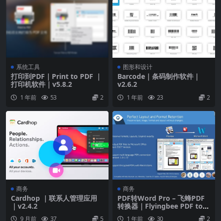
系统工具
图形和设计
打印到PDF｜Print to PDF ｜
Barcode｜条码制作软件｜
打印机软件｜v5.8.2
v2.6.2
1 年前
53
2
1 年前
23
2
商务
商务
Cardhop ｜联系人管理应用
PDF转Word Pro – 飞蜂PDF
｜v2.4.2
转换器｜Flyingbee PDF to
Word Pro｜v8.8.4
9 月前
37
5
1 年前
30
2