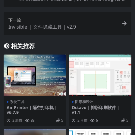
以及更多
the Old Republic II ｜v1.0.2
下一篇
Invisible ｜文件隐藏工具｜v2.9
相关推荐
系统工具
图形和设计
Air Printer｜隔空打印机｜
Octavo｜排版印刷软件｜
v6.7.9
v1.1
2 周前
38
5
2 月前
6
5