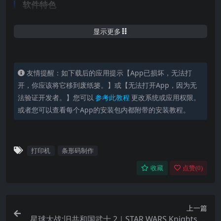
软件特色
仅仅几次简单的鼠标点击就能生成专业的条形码标
显示更多
签
实时预览功能：一边输入一边看到生成条形码的效
果
友情提醒：如下载后的应用提示【App已损坏，无法打
开，你应该将它移到废纸篓。】或【无法打开App，因为无
用进阶工具选项让改变条形码的类型，尺寸以及其
法验证开发者。】您可以
参考此教程
更改系统或应用权限。
他内置属性变得十分简单轻松
或者您可以查看每个App的安装包内都附带的安装教程。
旋转生成出的条形码
支持条形码预览功能
打印机
条形码制作
用默认的艾利标签格式直接用打印机打印出条形码
收藏
点赞(
0
)
生成并且保存您定制的标签格式
导出高像素的条形码（最高支持4800dpi),文件形式
包括苹果图形格式或者是位图格式
上一篇
星球大战:旧共和国武士 2｜STAR WARS Knights of