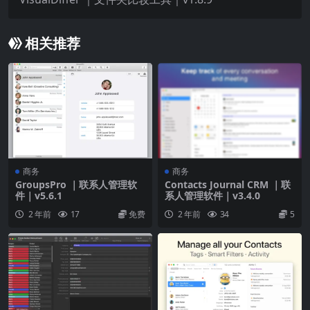
建新的联系人信息​​​​。
隐私保护：
联系人信息存储在用户的设备上，不会
相关推荐
被发送到其他地方，确保隐私安全​​。
商务
商务
GroupsPro ｜联系人管理软
Contacts Journal CRM ｜联
件｜v5.6.1
系人管理软件｜v3.4.0
2 年前
17
免费
2 年前
34
5