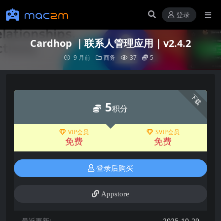
登录
Cardhop ｜联系人管理应用｜v2.4.2
9 月前
商务
37
5
下载
5
积分
VIP会员
SVIP会员
免费
免费
登录后购买
Appstore
最近更新:
2025-10-29