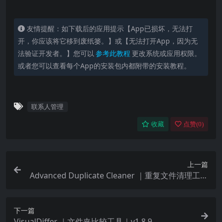
高效联系人管理：
应用支持搜索联系人、添加或编
辑联系人信息，以及多种与联系人互动的方式，如
友情提醒：如下载后的应用提示【App已损坏，无法打
电话、短信和第三方应用消息​​。
开，你应该将它移到废纸篓。】或【无法打开App，因为无
法验证开发者。】您可以
参考此教程
更改系统或应用权限。
多样化的界面主题：
包括明亮和暗黑模式，可根据
或者您可以查看每个App的安装包内都附带的安装教程。
系统设置自动切换或手动选择​​。
小部件功能：
提供自定义小部件，使用户能够快速
联系人管理
访问联系人和执行操作​​​​。
收藏
点赞(
0
)
创建会议：
与Flexibits的其他应用Fantastical集
成，用户可以一键安排会议邀请​​。
上一篇
联系人关系图：
展示联系人间的家庭树和组织结构
Advanced Duplicate Cleaner ｜重复文件清理工具
｜v1.7
图，帮助用户快速理解联系人间的联系​​​​。
下一篇
商务名片扫描：
使用设备摄像头扫描名片，自动创
VisualDiffer ｜文件夹比较工具｜v1.8.9