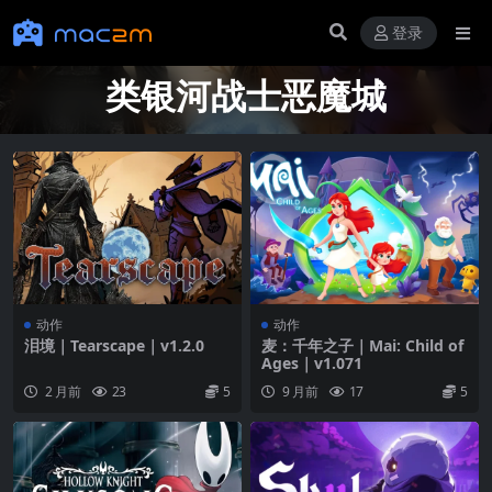
登录
类银河战士恶魔城
动作
动作
泪境｜Tearscape｜v1.2.0
麦：千年之子｜Mai: Child of
Ages｜v1.071
2 月前
23
5
9 月前
17
5