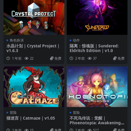
角色扮演
动作
水晶计划｜Crystal Project｜
隔离：惊魂版｜Sundered:
v1.6.3
Eldritch Edition｜v1.0
1 年前
22
免费
2 年前
37
免费
冒险
冒险
猫迷宫｜Catmaze｜v1.05
不死鸟传说：觉醒｜
Phoenotopia: Awakening
｜v1.2.9
2 年前
15
免费
2 年前
527
免费