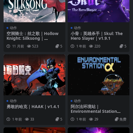
动作
动作
空洞骑士：丝之歌｜Hollow
小骨：英雄杀手｜Skul: The
Knight: Silksong｜
Hero Slayer｜v1.9.1
v1.0.28324
11 月前
523
5
1 年前
220
5
动作
动作
勇敢的哈克｜HAAK｜v1.4.1
阿尔法环境站｜
Environmental Station
Alpha｜v2024.10.11
1 年前
33
5
1 年前
29
免费