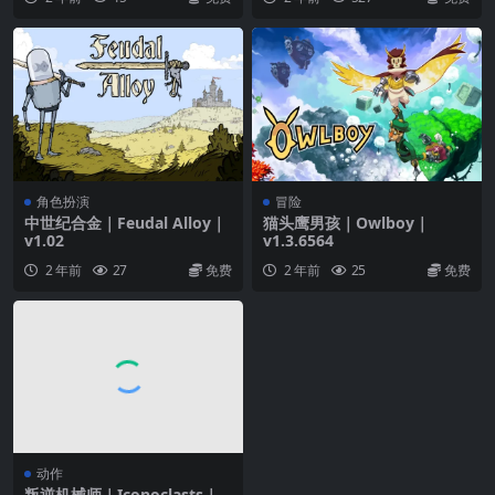
角色扮演
冒险
中世纪合金｜Feudal Alloy｜
猫头鹰男孩｜Owlboy｜
v1.02
v1.3.6564
2 年前
27
免费
2 年前
25
免费
动作
叛逆机械师｜Iconoclasts｜