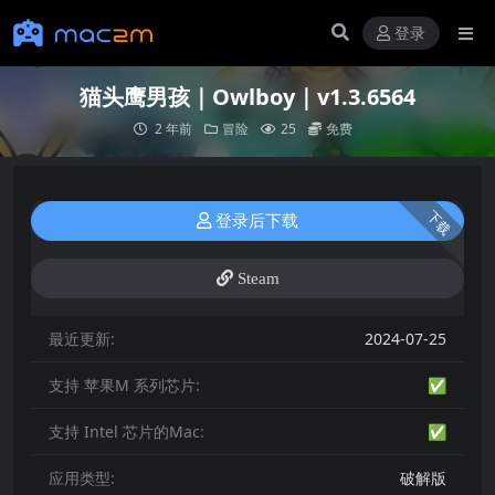
登录
猫头鹰男孩｜Owlboy｜v1.3.6564
2 年前
冒险
25
免费
下载
登录后下载
Steam
最近更新:
2024-07-25
支持 苹果M 系列芯片:
✅
支持 Intel 芯片的Mac:
✅
应用类型:
破解版