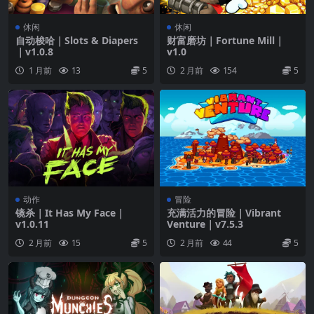
休闲
休闲
自动梭哈｜Slots & Diapers
财富磨坊｜Fortune Mill｜
｜v1.0.8
v1.0
1 月前
13
5
2 月前
154
5
动作
冒险
镜杀｜It Has My Face｜
充满活力的冒险｜Vibrant
v1.0.11
Venture｜v7.5.3
2 月前
15
5
2 月前
44
5