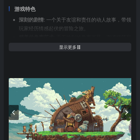
游戏特色
深刻的剧情
: 一个关于友谊和责任的动人故事，带领
玩家经历情感起伏的冒险之旅。
精美的像素艺术
: 手工绘制的像素画风，充满细节和
生动的色彩，带来视觉上的享受。
显示更多
创新的飞行和跳跃机制
: 结合飞行和平台跳跃的游戏
玩法，提供独特的操控体验。
丰富的世界探索
: 广阔的游戏世界，充满秘密、谜题
和隐藏的宝藏，等待玩家探索。
多样的角色和伙伴
: 你可以招募不同的伙伴，每个伙
伴都有独特的技能和背景故事，帮助你应对各种挑
战。
动人的音乐
: 优美的背景音乐，与游戏的情感氛围完
美结合，增强了玩家的沉浸感。