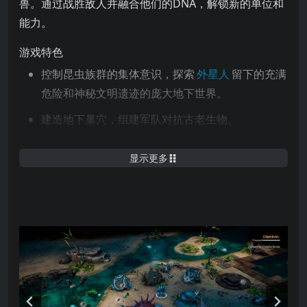
兽。通过战胜敌人并融合他们的DNA，解锁新的单位和
能力。
游戏特色
控制昆虫族群的集体意识，探索
外星人
留下的充满
危险和神秘文明遗迹的庞大地下世界。
建造地下巢穴，组建军队对抗古老生物。
战胜敌人，吸收其DNA以解锁新的单位和能力。
显示更多
为你的生物装备来自失落文明遗迹的珍贵遗物。
体验跨越新伊甸广阔地下世界的史诗级故事。
在10个不同的关卡中制定策略，预计游戏时长10-
12小时。
游戏世界由盛开的泉水带来的宁静、火山的激烈热
情和承载着悲伤历史的废墟构成。