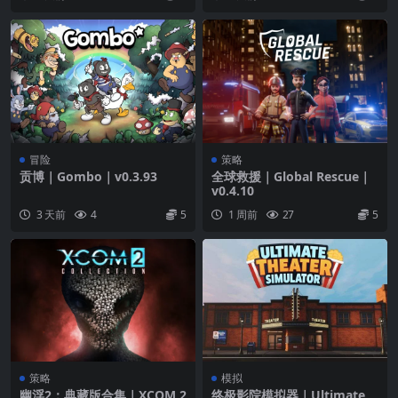
冒险
策略
贡博｜Gombo｜v0.3.93
全球救援｜Global Rescue｜
v0.4.10
3 天前
4
5
1 周前
27
5
策略
模拟
幽浮2：典藏版合集｜XCOM 2
终极影院模拟器｜Ultimate