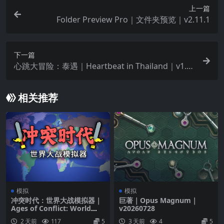
和追踪，以及本地武器控制器，让人工智能控制部
上一篇
Folder Preview Pro｜文件夹预览｜v2.11.1
分或全部功能。从完全由人工智能控制的航空母
舰，到电池供能无人机，只有您想不到，没有您做
不到。
下一篇
用曲轴、汽缸、汽化器、机械增压器、排气管和喷
心跳大冒险：泰遇｜Heartbeat in Thailand｜v1.1.
24
油器来设计定制发动机。电力发动机、发电机和充
电器既可以用作备用供能，也能为无人机提供能
相关推荐
量。
您可以使用类似的系统制造反载具和反导弹激光。
想试试能够轻松劈开巨型战舰的钻头吗，粒子炮、
喷气发动机吗？游戏中，还有更多会让您惊喜的发
现。
模拟
模拟
冲突时代：世界大战模拟器｜
巨著｜Opus Magnum｜
Ages of Conflict: World
v20260728
War Simulator｜v4.5.0
2 天前
117
5
3 天前
4
5