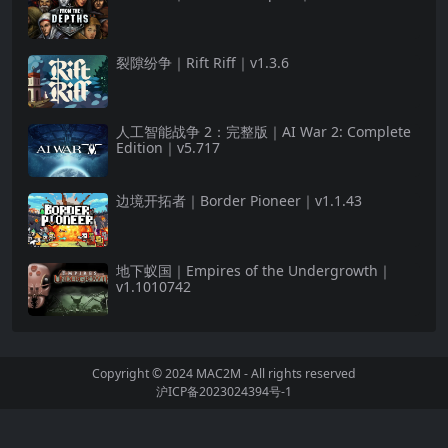
裂隙纷争｜Rift Riff｜v1.3.6
人工智能战争 2：完整版｜AI War 2: Complete
Edition｜v5.717
边境开拓者｜Border Pioneer｜v1.1.43
地下蚁国｜Empires of the Undergrowth｜
v1.1010742
Copyright © 2024
MAC2M
- All rights reserved
沪ICP备2023024394号-1