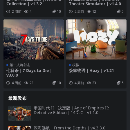
Collection｜v1.3.2
Theater Simulator｜v1.4.0
2 周前
4
10
2 周前
12
5
第一人称射击
模拟
七日杀｜7 Days to Die｜
焕家物语｜Hozy｜v1.21
v3.0.0
4 周前
22
10
4 周前
23
5
最新发布
帝国时代 II：决定版｜Age of Empires II:
Definitive Edition｜14DLC｜v1.1.0
深海远航｜From the Depths｜v4.3.3.0