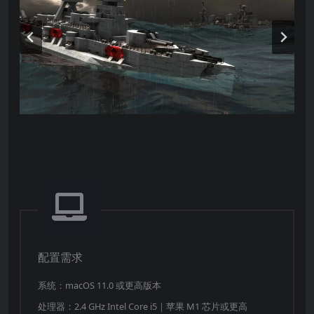
的38中不同组件和用于制造终极炮弹的34种特殊组
件！
苍穹无极限。您可以用大炮、激光、地雷、炸弹、
导弹、鱼雷、螺旋桨、舵、喷气发动机、机翼、水
翼艇、热气球、锚、蓝图生成器、维修机器人、气
泵、自动控制块以及其他多种装备来武装您的载
具。
物理
特效 -添加组件，或组件被毁都会影响载具的
性能、物理特性及操控性。阻力、惯性张量、浮力
和密封舱室都会因为您的载具的设计和所受伤害随
时发生变化。
打造最棒的社区。和玩家竞赛，分享设计图。让茫
茫星空变成每个玩家温馨的家园。
配置需求
您可以在各种单机和联机模式 (征战，合作征战，
任务，冒险)中使用您的设计。
系统：macOS 11.0 或更高版本
使用星球编辑器设计您自己的星球/征战/任务/联机
处理器：2.4 GHz Intel Core i5｜苹果 M1 芯片或更高