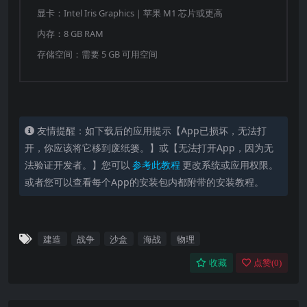
游戏地图，或使用功能强大的MOD界面轻松添加您
显卡：Intel Iris Graphics｜苹果 M1 芯片或更高
自制的MOD。
内存：8 GB RAM
自定义组件
存储空间：需要 5 GB 可用空间
在深海远航中，您可以通过自定义组件设计更有独创性
的载具。
通过结合各种类型的弹头、引信、红外导引、激光
友情提醒：如下载后的应用提示【App已损坏，无法打
驾束、激光指示器、推进器、导航算法、声纳导引
开，你应该将它移到废纸篓。】或【无法打开App，因为无
头、浮力舱和螺旋桨，您可以打造出各种独特的导
法验证开发者。】您可以
参考此教程
更改系统或应用权限。
或者您可以查看每个App的安装包内都附带的安装教程。
弹、炸弹、深水炸药和鱼雷。让您的想象力成为致
命的武器。
通过将四种种类各异且长度不同的炮筒与自动装弹
建造
战争
沙盒
海战
物理
机、弹头类型、弹药箱和辅助组件相结合，制作出
从防空炮到榴弹炮等格式火炮。
收藏
点赞(
0
)
装在人工智能主机并将”人工智能卡”插入主板，就
可以轻松设计人工智能。添加雷达探测、激光探测