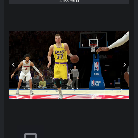
显示更多
The Association
：成为 GM 与主教练，打造你的
梦幻球队。通过交易、签约自由球员、发掘新秀，
以及管理球队财务来
经营
球队。
Paragon 模式
：体验 NBA 超级巨星与退役传奇的
经典比赛。每次更新都会新增全新的 Paragon！
多人模式
：操控你的 MyPLAYER，挑战
Apple
Arcade
上的其他 2K26 玩家。
Blacktop 模式
：从30支 NBA 球队中选择一支，与
好友进行实时3对 3街头篮球对决。
Quick Match
：在正统篮球玩法中展现技巧。选择
你最爱的NBA 球队，进行5对5比赛，或在街头赛中
挑战1对1、3对3、5对5。
观战模式
：坐在场边观赛，或通过 NBA Today 游
玩与 NBA 赛季同步的比赛。
使用兼容的 Xbox、PS DualShock、PS DualSense 以