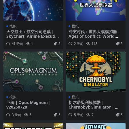
模拟
模拟
天空航图：航空公司总裁｜
冲突时代：世界大战模拟器｜
SkyChart: Airline Executive
Ages of Conflict: World
｜v0.6.101.40
War Simulator｜v4.5.0
41 分前
1
5
2 天前
118
5
模拟
模拟
巨著｜Opus Magnum｜
切尔诺贝利模拟器｜
v20260728
Chernobyl: Simulator｜
v0.4.0
3 天前
5
5
5 天前
7
5