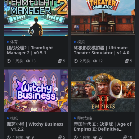
体育
模拟
团战经理2｜Teamfight
终极影院模拟器｜Ultimate
Manager 2｜v0.5.1
Theater Simulator｜v1.4.0
1 周前
13
5
2 周前
12
5
模拟
即时战略
魔药小铺｜Witchy Business
帝国时代 II：决定版｜Age of
｜v1.2.2
Empires II: Definitive
Edition｜14DLC｜v1.1.0
1 月前
9
5
1 月前
23
10