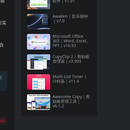
保留
软件｜v1.91
Awaken｜音乐闹钟
｜v7.0
而实
Microsoft Office
365｜Word, Excel,
配合
PPT｜v16.93
CopyClip 2｜剪贴板
管理器｜v3.993
Multi-List Timer｜
证
计时器｜v11.4
Awesome Copy｜剪
贴板管理工具｜
v6.1.2
(
0
)