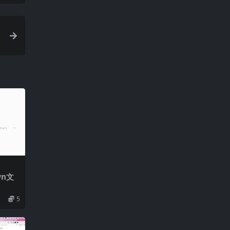
wn文
5