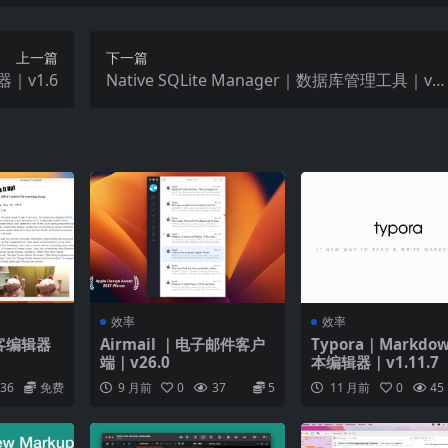
上一篇
下一篇
器｜v1.6
Native SQLite Manager｜数据库管理工具｜v1.
32.7
效率
效率
博客编辑器
Airmail ｜电子邮件客户
Typora｜Markdo
端｜v26.0
本编辑器｜v1.11.7
36
免费
9 月前
0
37
5
11 月前
0
45