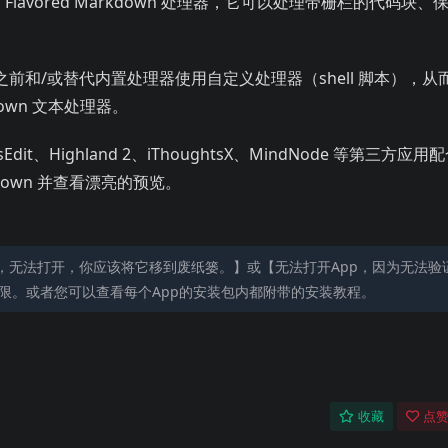
Hub Flavored Markdown 处理器，它可以处理带栅栏的代码块、
之前和/或替代内置处理器使用自定义处理器（shell 脚本），从
down 文本处理器。
arsEdit、Highland 2、iThoughtsX、MindNode 等第三方应用
own 并查看漂亮的预览。
，无法打开，你应该将它移到废纸篓。】或【无法打开App，因为无法验
限。或者您可以查看每个App的安装包内都附带的安装教程。
收藏
点赞