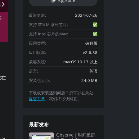
Appstore
最近更新:
2024-07-26
支持 苹果M 系列芯片:
✅
支持 Intel 芯片的Mac:
✅
应用类型:
破解版
应用版本:
v2.6.38
兼容系统:
macOS 10.13 以上
语言:
英语
您在
安装包大小:
24.0 MB
下载或安装遇到问题？您可以在此处
提交工单
，我们将尽快回复。
最新发布
Qbserve｜时间追踪