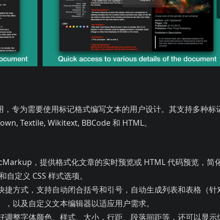
本的用户设计。其支持多种标记语言，包括 + Extra, MultiMa
用，专为需要使用标记格式编写文本的用户设计。其支持多种标
down, Textile, Wikitext, BBCode 和 HTML。
icMarkup，提供格式化文章的实时预览或 HTML 代码预览，简
自定义 CSS 样式选项​​。
快捷方式，支持自动闭合括号和引号，自动生成列表和表格（针
 Extra），以及自定义文本编辑器以适应用户需求​​。
好调整字体颜色、样式、大小，行距、段落间距等，还可以显示