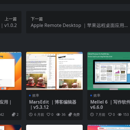
上一篇
下一篇
｜v1.0.2
Apple Remote Desktop ｜苹果远程桌面应用｜
v3.9.7
效率
效率
记应用｜
MarsEdit ｜博客编辑器
Mellel 6 ｜写作软
｜v5.3.12
v6.6.0
42
2
6 月前
0
36
免费
7 月前
0
153