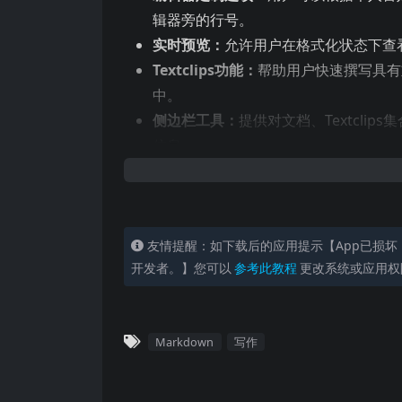
辑器旁的行号​​。
实时预览：
允许用户在格式化状态下查看文
Textclips功能：
帮助用户快速撰写具有重
中​​。
侧边栏工具：
提供对文档、Textcl
信息​​。
无干扰模式：
隐藏所有元素，使用户能够
友情提醒：如下载后的应用提示【App已损坏
开发者。】您可以
参考此教程
更改系统或应用权
Markdown
写作