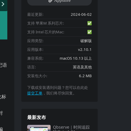
Appstore
最近更新:
2024-06-02
支持 苹果M 系列芯片:
✅
支持 Intel 芯片的Mac:
✅
应用类型:
破解版
应用版本:
v2.10.1
兼容系统:
macOS 10.13 以上
rkdown, Textile, Wikitext, BBCode 和 H
记语
语言:
英语及其他
安装包大小:
6.2 MB
下载或安装遇到问题？您可以在此处
提交工单
，我们将尽快回复。
化标
对
最新发布
Qbserve｜时间追踪
编