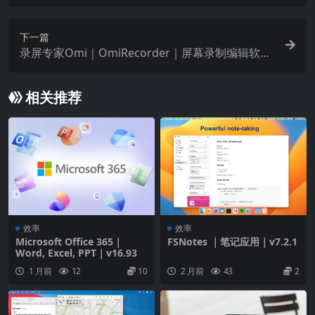
th ｜v1.1.4
下一篇
录屏专家Omi｜OmiRecorder｜屏幕录制编辑软件
｜v1.3.8
相关推荐
效率
效率
Microsoft Office 365｜
FSNotes ｜笔记应用｜v7.2.1
Word, Excel, PPT｜v16.93
1 月前
12
10
2 月前
43
2