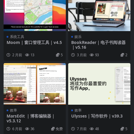
系统工具
娱乐
Moom｜窗口管理工具｜v4.5
BookReader｜电子书阅读器
｜v5.16
2 月前
13
5
3 月前
93
2
效率
效率
MarsEdit ｜博客编辑器｜
Ulysses｜写作软件｜v39.3
v5.3.12
6 月前
36
免费
7 月前
48
5