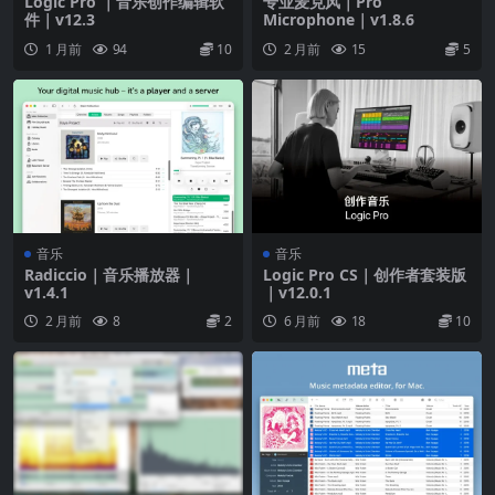
Logic Pro ｜音乐创作编辑软
专业麦克风｜Pro
件｜v12.3
Microphone｜v1.8.6
1 月前
94
10
2 月前
15
5
音乐
音乐
Radiccio｜音乐播放器｜
Logic Pro CS｜创作者套装版
v1.4.1
｜v12.0.1
2 月前
8
2
6 月前
18
10