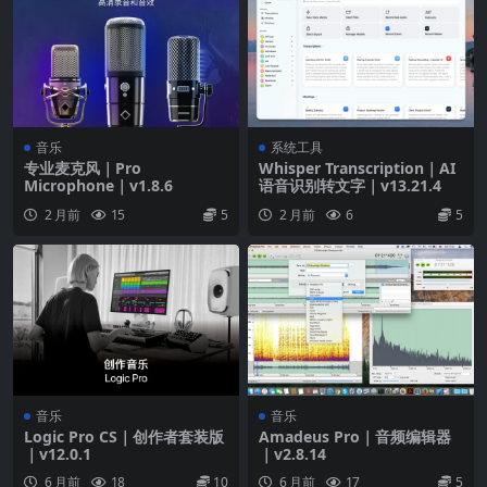
使用强大的采样处理合成器 Alchemy 快速查找声音
或创建独特的新声音
通过自动琶音器将简单的和弦立即转换成丰富的演
奏
弹奏经典风琴、键盘以及复古合成器的仿真模型
音乐
系统工具
专业麦克风｜Pro
Whisper Transcription｜AI
Microphone｜v1.8.6
语音识别转文字｜v13.21.4
创意和作品效果
2 月前
15
5
2 月前
6
5
访问一系列专业的古典和现代延迟、均衡器以及压
缩器
通过各式各样逼真的原声空间或富有创意的合成混
响来播放声音
使用各种调制效果给轨道添加运动效果
音乐
音乐
声音资源库
Logic Pro CS｜创作者套装版
Amadeus Pro｜音频编辑器
｜v12.0.1
｜v2.8.14
超过 5900 个乐器和效果 Patch
6 月前
18
10
6 月前
17
5