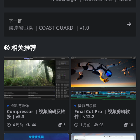
导入单个音频文件或直接录制到 Quick Sampler 中
以快速构建可弹奏的乐器
下一篇
海岸警卫队｜COAST GUARD ｜v1.0
伴奏乐手
通过伴奏乐手组建你的乐队，五位专业的虚拟音乐
相关推荐
家可在你的指挥下创建细腻的演奏
选取你的风格并让贝司手来打造完美的音乐律动
通过键盘手添加各种类型的伴奏风格
通过鼓手创建逼真的打击乐声部，以及原声鼓或电
子鼓轨道
摄影与录像
摄影与录像
键盘与合成器
Compressor ｜视频编码及转
Final Cut Pro ｜视频剪辑软
换｜v5.3
件｜v12.2
一系列提供模拟、波表、调频、加法、粒子、频谱
4 周前
44
5
1 月前
98
10
和建模合成的合成器，能极大地激发你的灵感