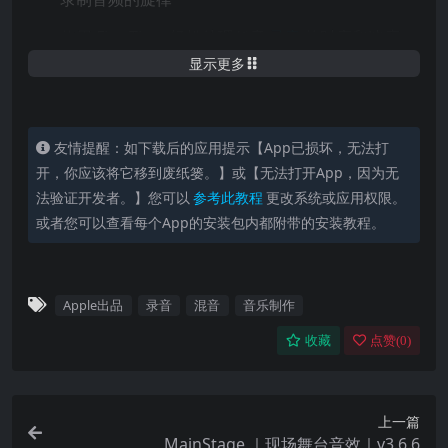
使用 Flex Time 轻松处理任意
录音
的时序和速度
显示更多
使用智能速度导入音频，并使其自动符合项目 BPM
节拍制作
友情提醒：如下载后的应用提示【App已损坏，无法打
通过精细的时间和音高变形乐器 Beat Breaker 彻
开，你应该将它移到废纸篓。】或【无法打开App，因为无
底重塑和重组音频
法验证开发者。】您可以
参考此教程
更改系统或应用权限。
使用 Drum Machine Designer 构建和演奏你自定
或者您可以查看每个App的安装包内都附带的安装教程。
义的架子鼓
使用步进音序器编制节拍、低音声部和旋律分段
Apple出品
录音
混音
音乐制作
采样
收藏
点赞(
0
)
使用 Sampler 快速创建和编辑复杂的多重采样乐器
使用 Sample Alchemy 将任意音频采样变换成可以
上一篇
塑形和演奏的声音
MainStage ｜现场舞台音效｜v3.6.6