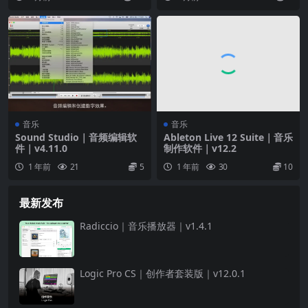
1200 个精细采样的乐器
14750 个各种类型的 Apple 乐段
兼容性
使用与音频单元兼容的第三方插件来扩展你的乐器
和效果资源库
音乐
音乐
Sound Studio｜音频编辑软
Ableton Live 12 Suite｜音乐
往返功能可让你在 Mac 版 Logic Pro 和 iPad 版
件｜v4.11.0
制作软件｜v12.2
Logic Pro 之间来回打开项目
1 年前
21
5
1 年前
30
10
导入和导出 XML 以支持 Final Cut Pro 工作流程
最新发布
将空间音频混音导出为兼容 Apple Music 的杜比全
Radiccio｜音乐播放器｜v1.4.1
景声 ADM 文件
储存空间要求
Logic Pro CS｜创作者套装版｜v12.0.1
最简安装：6GB 可用储存空间/完整声音资源库安装：
72GB 储存空间