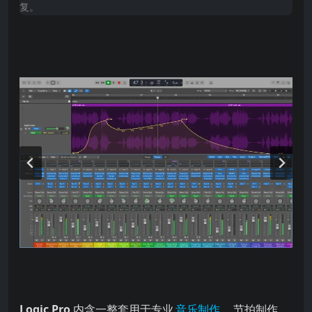
复。
内含一整套用于专业 、节拍制作、编辑和 的精细创意工具，颇具现代感
Logic Pro
内含一整套用于专业
音乐制作
、节拍制作、