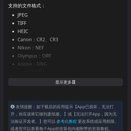
支持的文件格式：
JPEG
TIFF
HEIC
Canon：CR2、CR3
Nikon：NEF
Olympus：ORF
Adobe：DNG
Leaf：MOS
Fuji：RAF
显示更多
Panasonic：RW2
Pentax：PEF
Phase One：IIQ
友情提醒：如下载后的应用提示【App已损坏，无法打
SONY：ARW
开，你应该将它移到废纸篓。】或【无法打开App，因为无
法验证开发者。】您可以
参考此教程
更改系统或应用权限。
📌 支持的元数据标签：
或者您可以查看每个App的安装包内都附带的安装教程。