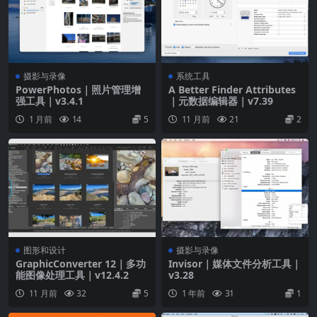
作者、标题、版权、说明、城市、国家、关键词等新闻
摄影常用标签。
💡 XMP 标签：
摄影与录像
系统工具
PowerPhotos｜照片管理增
A Better Finder Attributes
序列号、镜头信息、创建/修改时间、地理位置信息等。
强工具｜v3.4.1
｜元数据编辑器｜v7.39
1 月前
14
5
11 月前
21
2
🧭 XMP 全景图标签：
包括是否使用全景查看器、拼接软件、投影类型、全景
图尺寸、裁剪信息、源图数量等。
图形和设计
摄影与录像
GraphicConverter 12｜多功
Invisor｜媒体文件分析工具｜
能图像处理工具｜v12.4.2
v3.28
11 月前
32
5
1 年前
31
1