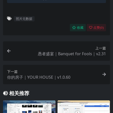
📷 EXIF 标签：
包括但不限于：作者、图片描述、版权、拍摄时间、相
照片元数据
机型号、镜头型号、ISO、光圈、快门速度、焦距、闪
收藏
点赞(
0
)
光灯状态、白平衡、镜头品牌等。
📍 GPS 标签：
上一篇
经纬度、高度、图像方向、拍摄日期等。
愚者盛宴｜Banquet for Fools｜v2.31
🛠 制造商专属标签：
下一篇
• Canon：镜头类型、用户名称等
你的房子｜YOUR HOUSE｜v1.0.60
• FUJI：胶片模式、动态范围、白平衡、阴影/高光调节
• Nikon：快门计数器
相关推荐
• Sigma RAW：ISO
📰 IPTC 标签：