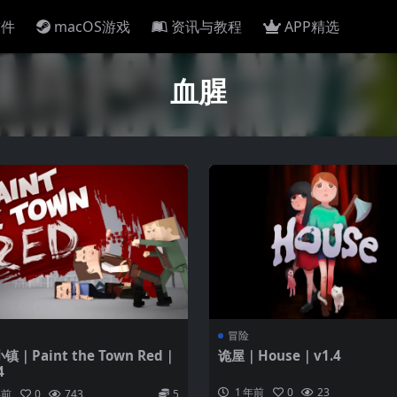
软件
macOS游戏
资讯与教程
APP精选
血腥
冒险
镇｜Paint the Town Red｜
诡屋｜House｜v1.4
4
1 年前
0
23
年前
0
743
5