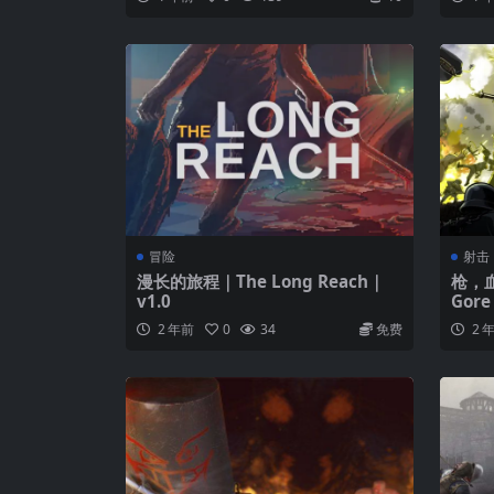
冒险
射击
漫长的旅程｜The Long Reach｜
枪，血
v1.0
Gore
2 年前
0
34
免费
2 