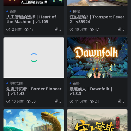
策略
模拟
人工智能的选择｜Heart of
狂热运输2｜Transport Fever
the Machine｜v1.105
2｜v35924
2 月前
17
5
10 月前
47
5
即时战略
策略
边境开拓者｜Border Pioneer
晨曦族人｜Dawnfolk｜
｜v1.1.43
v1.3.3
10 月前
50
5
11 月前
24
5