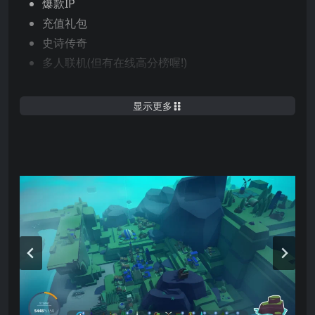
爆款IP
充值礼包
史诗传奇
多人联机(但有在线高分榜喔!)
还想知道更多细节?
显示更多
ISLANDERS 的游戏玩法非常好上手，你将在初始游戏得
到一组基本建筑开发包，让你开始在岛屿上分配放置资
源并赚取积分。 有计画性地利用空间和布局加成，赚取
更多积分解锁新建筑资源吧!
当你的岛屿城市已经开发差不多了，就可以旅行至下一
个岛屿(由游戏程序随机生成，其实可以无限探索下去
呢….) 如果耗尽了拥有建筑物，积分也无法达标，那游
戏就结束了。
好好规划属于自己的岛屿，在踏上下个旅程前再回头看