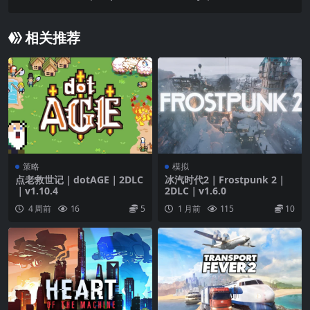
相关推荐
策略
模拟
点老救世记｜dotAGE｜2DLC
冰汽时代2｜Frostpunk 2｜
｜v1.10.4
2DLC｜v1.6.0
4 周前
16
5
1 月前
115
10