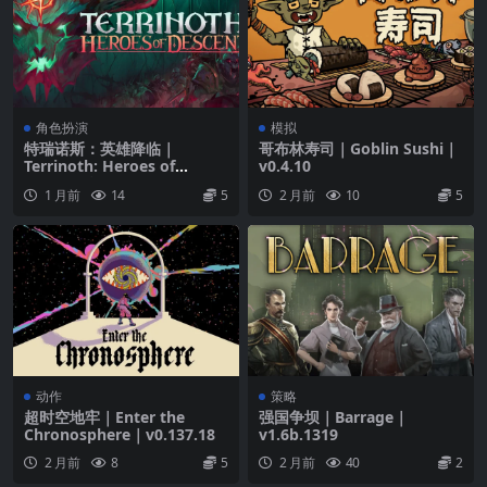
角色扮演
模拟
特瑞诺斯：英雄降临｜
哥布林寿司｜Goblin Sushi｜
Terrinoth: Heroes of
v0.4.10
Descent｜v1.02.689
1 月前
14
5
2 月前
10
5
动作
策略
超时空地牢｜Enter the
强国争坝｜Barrage｜
Chronosphere｜v0.137.18
v1.6b.1319
2 月前
8
5
2 月前
40
2