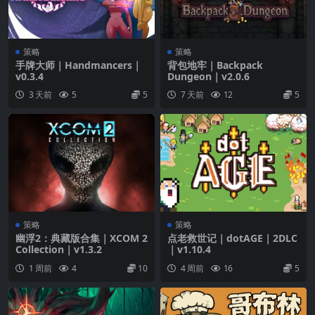
策略
策略
手牌大师｜Handmancers｜
背包地牢｜Backpack
v0.3.4
Dungeon｜v2.0.6
3 天前
5
5
7 天前
12
5
策略
策略
幽浮2：典藏版合集｜XCOM 2
点老救世记｜dotAGE｜2DLC
Collection｜v1.3.2
｜v1.10.4
1 周前
4
10
4 周前
16
5