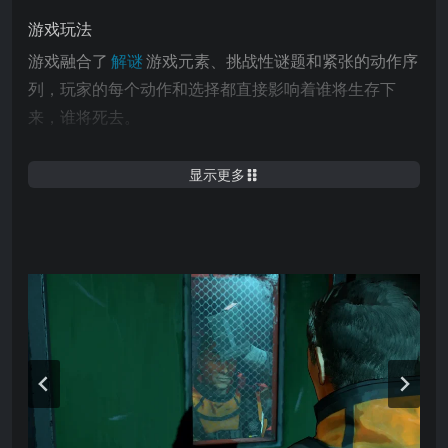
游戏玩法
游戏融合了
解谜
游戏元素、挑战性谜题和紧张的动作序
列，玩家的每个动作和选择都直接影响着谁将生存下
来，谁将死去。
游戏特色
显示更多
分为多个故事，
剧情丰富
的时间线的连续剧式末日
冒险
指向点击调查游戏玩法、具有挑战性的谜题和紧张
的动作序列
意义深远且困难的选择，带有分支对话
量身定制的科幻体验，充满紧张和戏剧性
每个玩家的
选择取向
都可能影响人类的未来