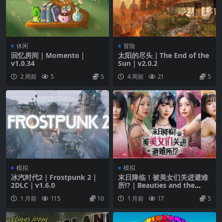
休闲
冒险
回忆房间｜Momento｜
太阳的尽头｜The End of the
v1.0.34
Sun｜v2.0.2
2 周前
5
5
4 周前
21
5
模拟
模拟
冰汽时代2｜Frostpunk 2｜
末日降临！被美女们关进避难
2DLC｜v1.6.0
所!?｜Beauties and the
Stranded｜v2026.06.16
1 月前
115
10
1 月前
17
5