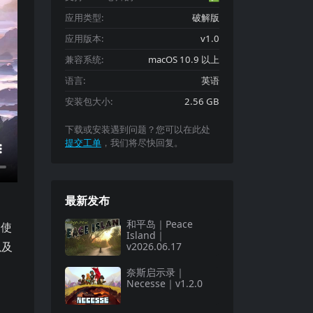
应用类型:
破解版
应用版本:
v1.0
兼容系统:
macOS 10.9 以上
语言:
英语
安装包大小:
2.56 GB
下载或安装遇到问题？您可以在此处
提交工单
，我们将尽快回复。
最新发布
和平岛｜Peace
 Air Functionality）动力服，玩家可以体验到异常的速度和敏捷性，以及
过使
Island｜
以及
v2026.06.17
奈斯启示录｜
Necesse｜v1.2.0