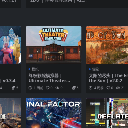
6.1.21
2Do ｜任务管理应用｜v2.9.1
模拟
冒险
终极影院模拟器｜
太阳的尽头｜The En
v0.3.4
Ultimate Theater
the Sun｜v2.0.2
Simulator｜v1.4.0
4
5
1 周前
0
9
5
4 周前
0
21