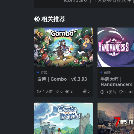
iCompta 6 ｜个人财务管理软件｜v
相关推荐
冒险
策略
贡博｜Gombo｜v0.3.93
手牌大师｜
Handmancers｜
1 天前
0
3
5
3 天前
0