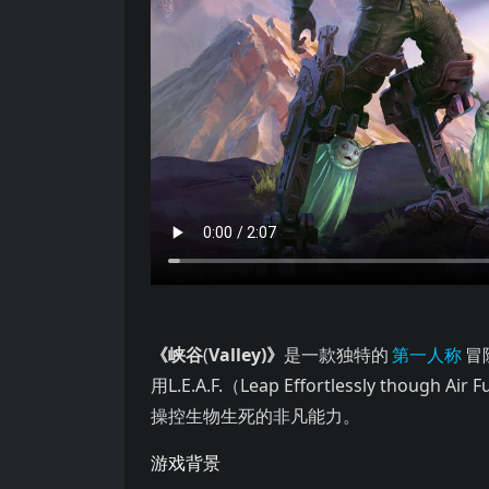
( 是一款独特的 冒险游戏。玩家将 一个隐藏在洛基山脉深处
《峡谷
(
Valley)》
是一款独特的
第一人称
冒
用L.E.A.F.（Leap Effortlessly th
操控生物生死的非凡能力。
游戏背景