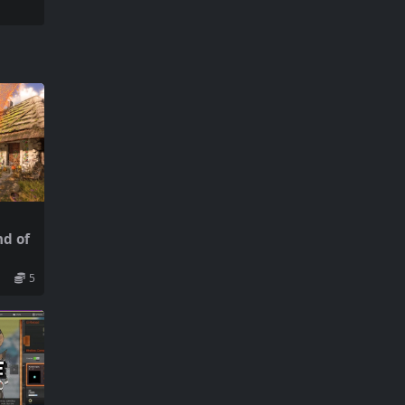
d of
5