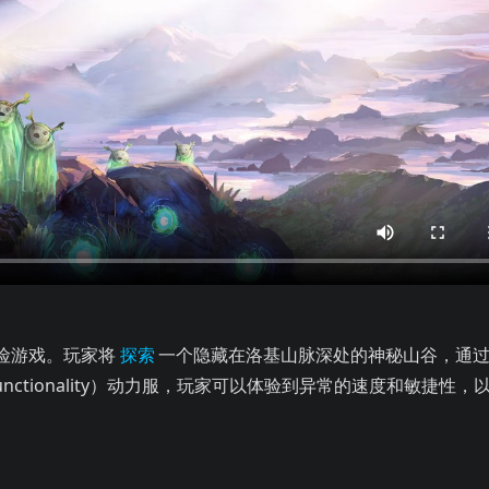
的神秘山谷，通过使用L.E.A.F.（Leap Effortlessly though
险游戏。玩家将
探索
一个隐藏在洛基山脉深处的神秘山谷，通
ough Air Functionality）动力服，玩家可以体验到异常的速度和敏捷性，