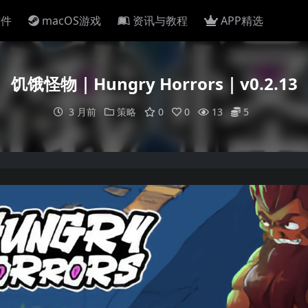
软件
macOS游戏
资讯与教程
APP精选
饥饿怪物｜Hungry Horrors｜v0.2.13
3 月前
策略
0
0
13
5