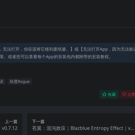
，无法打开，你应该将它移到废纸篓。】或【无法打开App，因为无法验
限。或者您可以查看每个App的安装包内都附带的安装教程。
话
轻度Rogue
收藏
点赞
上一篇
下一篇
0.7.12
苍翼：混沌效应｜Blazblue Entropy Effect｜v1.