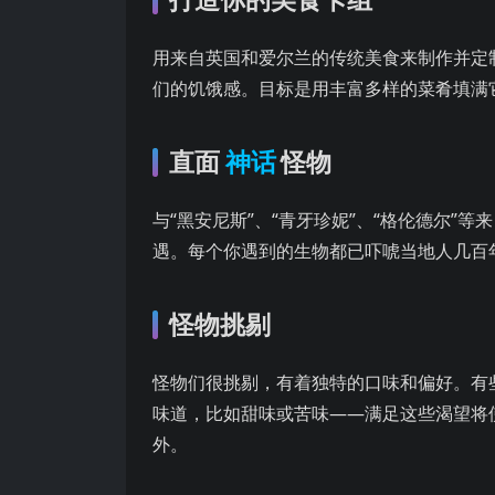
用来自英国和爱尔兰的传统美食来制作并定
们的饥饿感。目标是用丰富多样的菜肴填满
直面
神话
怪物
与“黑安尼斯”、“青牙珍妮”、“格伦德尔
遇。每个你遇到的生物都已吓唬当地人几百
怪物挑剔
怪物们很挑剔，有着独特的口味和偏好。有
味道，比如甜味或苦味——满足这些渴望将
外。