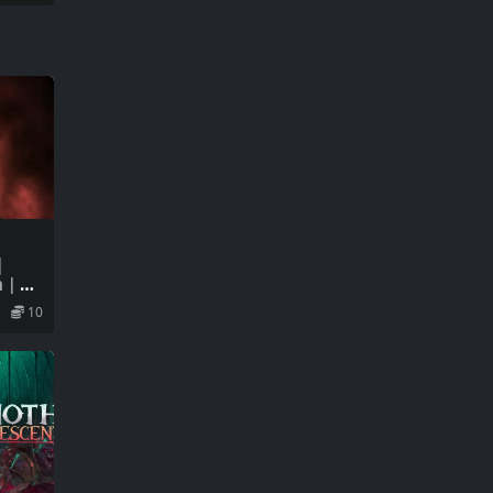
｜
on｜
10