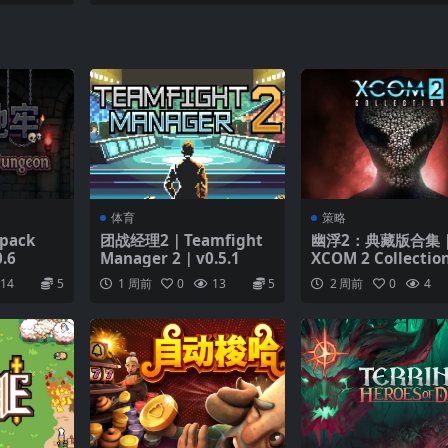
0.9
体育
策略
pack
团战经理2｜Teamfight
幽浮2：典藏版合集
.6
Manager 2｜v0.5.1
XCOM 2 Collecti
v1.3.2
14
5
1 周前
0
13
5
2 周前
0
4