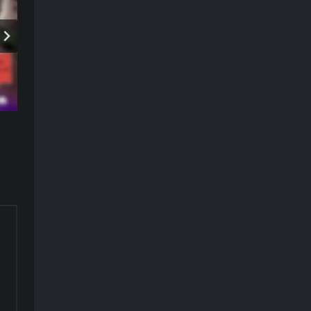
此
组
等资
的
的音