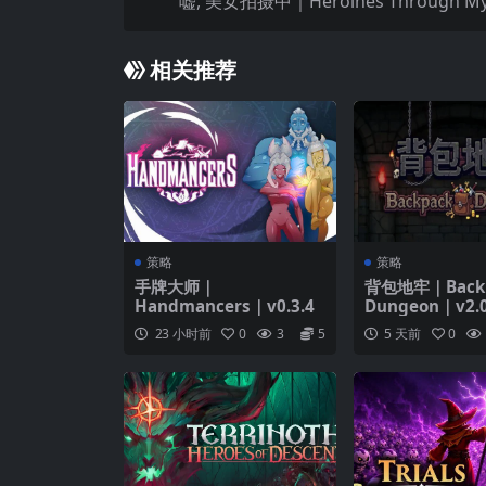
嘘, 美女拍摄中｜Heroines Through My
相关推荐
策略
策略
手牌大师｜
背包地牢｜Back
Handmancers｜v0.3.4
Dungeon｜v2.0
23 小时前
0
3
5
5 天前
0