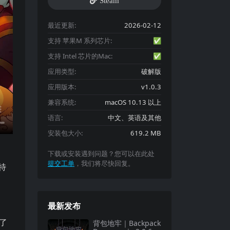
Steam
最近更新:
2026-02-12
支持 苹果M 系列芯片:
✅
支持 Intel 芯片的Mac:
✅
应用类型:
破解版
应用版本:
v1.0.3
兼容系统:
macOS 10.13 以上
语言:
中文、英语及其他
安装包大小:
619.2 MB
下载或安装遇到问题？您可以在此处
提交工单
，我们将尽快回复。
富的策略元素和极具挑战性的玩法，为玩家带来了一场充满惊喜与挑战的冒险之旅
独特
最新发布
了
背包地牢｜Backpack