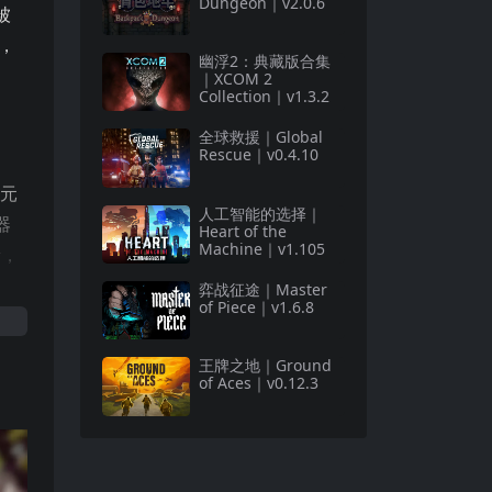
Dungeon｜v2.0.6
被
，
幽浮2：典藏版合集
｜XCOM 2
Collection｜v1.3.2
全球救援｜Global
Rescue｜v0.4.10
等元
人工智能的选择｜
器
Heart of the
Machine｜v1.105
素，
弈战征途｜Master
of Piece｜v1.6.8
王牌之地｜Ground
挑
of Aces｜v0.12.3
大