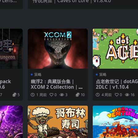
 Lens｜
传说洞窟｜Caves of Lore｜v1.8.4.0
v1.0
策略
策略
pack
幽浮2：典藏版合集｜
点老救世记｜dotAG
.6
XCOM 2 Collection｜
2DLC｜v1.10.4
v1.3.2
7
5
1 周前
0
3
10
4 周前
0
16