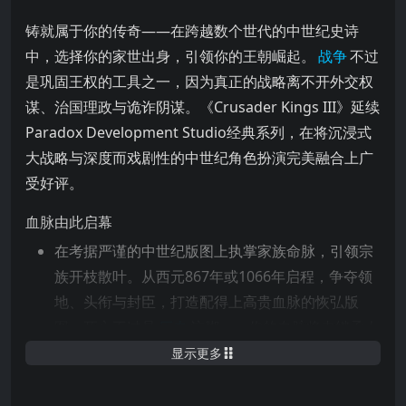
铸就属于你的传奇——在跨越数个世代的中世纪史诗
中，选择你的家世出身，引领你的王朝崛起。
战争
不过
是巩固王权的工具之一，因为真正的战略离不开外交权
谋、治国理政与诡诈阴谋。《Crusader Kings III》延续
Paradox Development Studio经典系列，在将沉浸式
大战略与深度而戏剧性的中世纪角色扮演完美融合上广
受好评。
血脉由此启幕
在考据严谨的中世纪版图上执掌家族命脉，引领宗
族开枝散叶。从西元867年或1066年启程，争夺领
地、头衔与封臣，打造配得上高贵血脉的恢弘版
图。死亡不过是
历史
注脚——你的血脉将由继承人
所延续，无论精心安排……还是意外横生。
显示更多
探索生机勃勃的模拟世界：农民与骑士、廷臣与间
谍、无赖与弄臣，乃至隐秘恋情。与大量历史角色