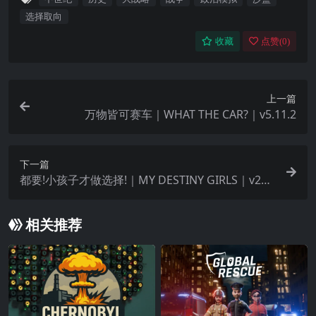
人生的决议，每段际遇皆按能想象到的情况与角色
选择取向
量身定制。有无数的手段可以在史册镌刻下属于你
收藏
点赞(
0
)
的一页。
上一篇
万物皆可赛车｜WHAT THE CAR?｜v5.11.2
下一篇
都要!小孩子才做选择!｜MY DESTINY GIRLS｜v202
5.08.18
相关推荐