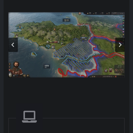
来往互动——或缠绵悱恻、或暗施背叛、或处以极
刑，或悄然施加影响。
纵横广袤的中世纪地图：从北欧雪原至非洲之角，
从不列颠群岛至缅甸富饶之地。宣称、征服并统治
数以千计的伯爵领、公爵领、王国乃至帝国。
栩栩如生，跃然纸上
每位角色皆跃然纸上，特质与生活方式将决定其行
动与计谋。以铁腕统治唤起臣民恐惧，或凭德行善
举赢得天下归心。遗传特质将代代相传——无论是
惊世智慧，还是愚钝顽疾。
为继承人精心遴选监护人，或亲自教导培育。若子
嗣难堪大任，可通过联姻或其他手段将其送走。
自定义统治者与贵族：从外貌到属性，塑造一位完
美承袭祖辈美德与恶习的君主。
真正的策略，离不开阴谋