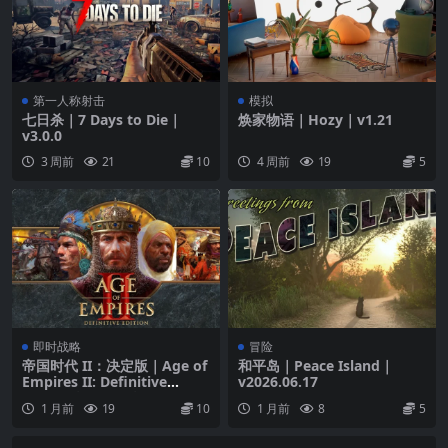
第一人称射击
模拟
七日杀｜7 Days to Die｜
焕家物语｜Hozy｜v1.21
v3.0.0
3 周前
21
10
4 周前
19
5
即时战略
冒险
帝国时代 II：决定版｜Age of
和平岛｜Peace Island｜
Empires II: Definitive
v2026.06.17
Edition｜14DLC｜v1.1.0
1 月前
19
10
1 月前
8
5