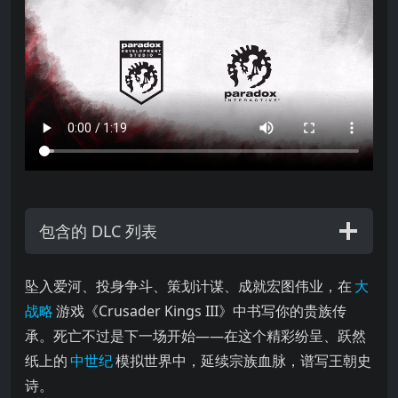
包含的 DLC 列表
坠入爱河、投身争斗、策划计谋、成就宏图伟业，在 游戏《Crusader 
坠入爱河、投身争斗、策划计谋、成就宏图伟业，在
大
战略
游戏《Crusader Kings III》中书写你的贵族传
承。死亡不过是下一场开始——在这个精彩纷呈、跃然
纸上的
中世纪
模拟世界中，延续宗族血脉，谱写王朝史
诗。