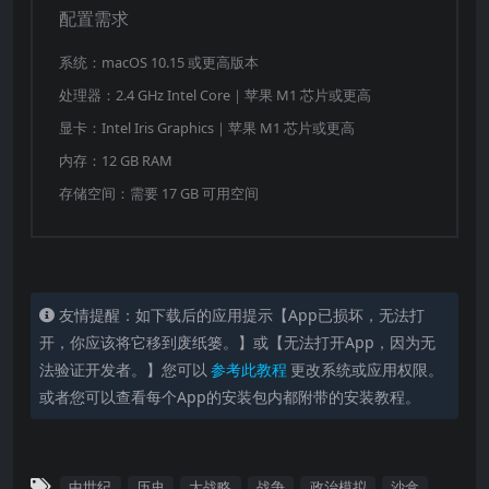
配置需求
治理瞬息万变的王国，将头衔分封心腹——或篡夺
领主王冠为己所用。警惕各方威胁：躁动的农奴、
系统：macOS 10.15 或更高版本
怀恨的嫔妃皆可能成为心腹大患。
处理器：2.4 GHz Intel Core｜苹果 M1 芯片或更高
阴影波谲云诡，危险常在暗处涌动。招募密探等各
显卡：Intel Iris Graphics｜苹果 M1 芯片或更高
种宵小，对阻碍者实施诋毁、勒索或暗杀。亦可效
内存：12 GB RAM
仿吟游诗人的风流做派，以魅惑之术攫取权柄。
存储空间：需要 17 GB 可用空间
血要流淌成河：集结精锐的兵士与强大的骑士，运
筹战场谋略，统御千军万马。劫掠邻邦聚敛财富，
或延揽佣兵与教团决胜沙场。
成就一番伟业
友情提醒：如下载后的应用提示【App已损坏，无法打
开，你应该将它移到废纸篓。】或【无法打开App，因为无
做一位恪守虔诚的国王，让宗教的权能为己所用；
法验证开发者。】您可以
参考此教程
更改系统或应用权限。
或自创新的信仰，自此流芳千古，抑或遗恨万年。
或者您可以查看每个App的安装包内都附带的安装教程。
为你的文化带来革新，修筑巍峨碉堡城塞，增加麾
下领土的财富、威望与安全。
万千道路铺陈眼前：体验数以千计动态事件与改变
中世纪
历史
大战略
战争
政治模拟
沙盒