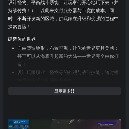
设计怪物、平衡战斗系统，让玩家们开心地玩下去（并
持续付费！），以此来支付服务器与带宽的成本。同
时，不断开发新的区域，供玩家在升级和变强的过程中
探索冒险！
建造你的世界
自由塑造地形，布置景观，让你的世界更具美感；
甚至可以从海底升起新的大陆——世界完全由你打
造！
设计玩家职业、怪物等的外观与战斗技能；随时根
据需要增强或削弱职业平衡！
规划村庄、城镇、道路、任务区，甚至亲自设计任
显示更多
务和完整任务链，让订阅玩家沉浸其中！
管理你的社区
抓出作弊玩家并封禁他们（或者也可以不管；只要
他们持续付费，你真的会在意吗？）