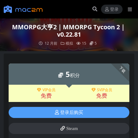
登录
MMORPG大亨2｜MMORPG Tycoon 2｜
v0.22.81
12 月前
模拟
15
5
下载
5
积分
VIP会员
SVIP会员
免费
免费
登录后购买
Steam