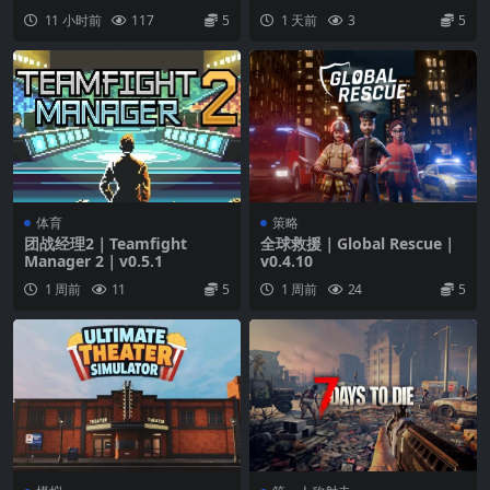
War Simulator｜v4.5.0
11 小时前
117
5
1 天前
3
5
体育
策略
团战经理2｜Teamfight
全球救援｜Global Rescue｜
Manager 2｜v0.5.1
v0.4.10
1 周前
11
5
1 周前
24
5