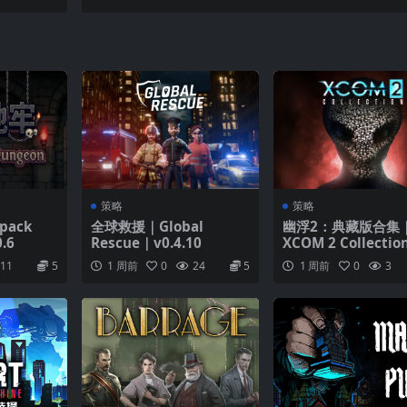
01
策略
策略
pack
全球救援｜Global
幽浮2：典藏版合集
.6
Rescue｜v0.4.10
XCOM 2 Collecti
v1.3.2
11
5
1 周前
0
24
5
1 周前
0
3