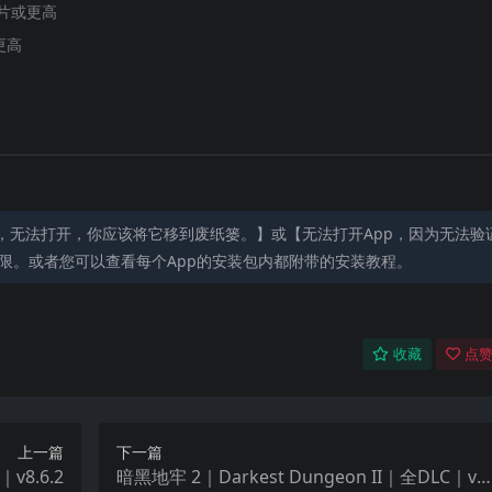
 芯片或更高
或更高
，无法打开，你应该将它移到废纸篓。】或【无法打开App，因为无法验
限。或者您可以查看每个App的安装包内都附带的安装教程。
收藏
点赞
上一篇
下一篇
v8.6.2
暗黑地牢 2｜Darkest Dungeon II｜全DLC｜v2.