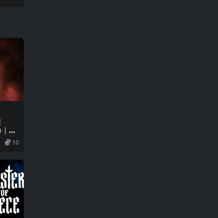
｜
on｜
10