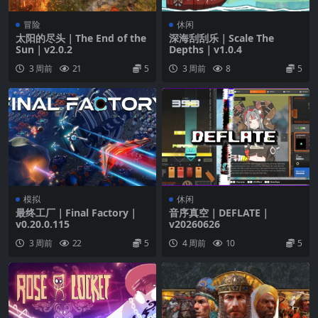
冒险
休闲
太阳的尽头｜The End of the
深海刮刮乐｜Scale The
Sun｜v2.0.2
Depths｜v1.0.4
3 周前
21
5
3 周前
8
5
模拟
休闲
最终工厂｜Final Factory｜
音序真空｜DEFLATE｜
v0.20.0.115
v20260626
3 周前
22
5
4 周前
10
5