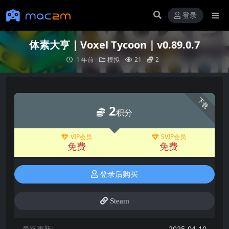
登录
体素大亨｜Voxel Tycoon｜v0.89.0.7
1 年前
模拟
21
2
下载
2
积分
VIP会员
SVIP会员
免费
免费
登录后购买
Steam
最近更新:
2025-04-10