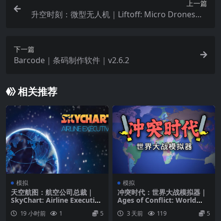
上一篇
升空时刻：微型无人机｜Liftoff: Micro Drones｜v
1.0.2
下一篇
Barcode｜条码制作软件｜v2.6.2
相关推荐
模拟
模拟
天空航图：航空公司总裁｜
冲突时代：世界大战模拟器｜
SkyChart: Airline Executive
Ages of Conflict: World
｜v0.6.101.40
War Simulator｜v4.5.0
19 小时前
1
5
3 天前
119
5