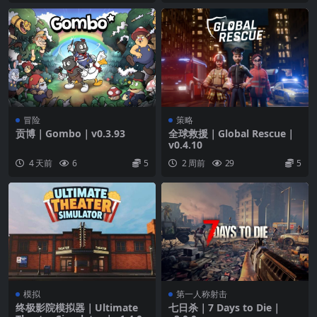
冒险
策略
贡博｜Gombo｜v0.3.93
全球救援｜Global Rescue｜
v0.4.10
4 天前
6
5
2 周前
29
5
模拟
第一人称射击
终极影院模拟器｜Ultimate
七日杀｜7 Days to Die｜