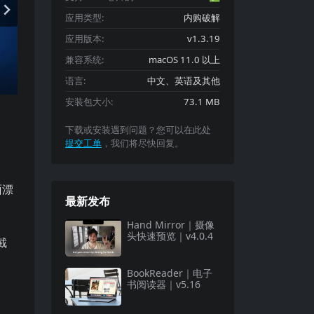
应用类型:
内购破解
应用版本:
v1.3.19
兼容系统:
macOS 11.0 以上
语言:
中文、英语及其他
安装包大小:
73.1 MB
下载或安装遇到问题？您可以在此处
提交工单
，我们将尽快回复。
简约，但所有必要的控制功能一个不少。播放和停止按钮，播放选项，音量滑块，
面漂
最新发布
Hand Mirror｜摄像
头快速预览｜v4.0.4
截
BookReader｜电子
书阅读器｜v5.16