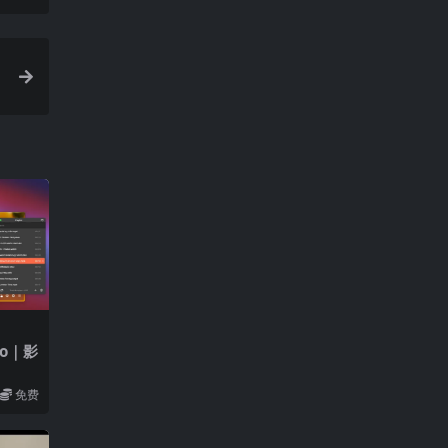
v,
Pro｜影
免费