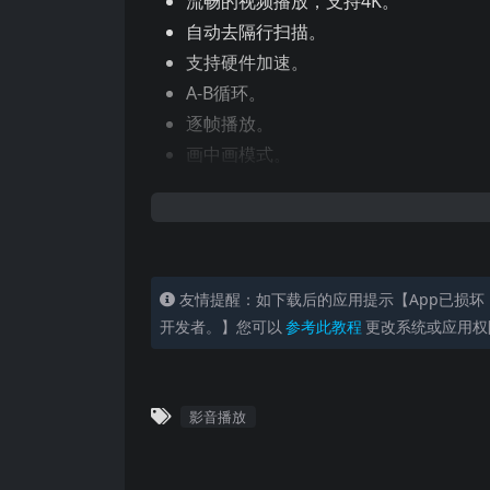
流畅的视频播放，支持4K。
自动去隔行扫描。
支持硬件加速。
A-B循环。
逐帧播放。
画中画模式。
支持各种字幕格式（文本字幕（SRT），Vo
AI生成字幕功能
有多个声音输出设备时可以手动选择。
创建场景海报。
友情提醒：如下载后的应用提示【App已损坏
播放列表中包含上层文件夹名称。
开发者。】您可以
参考此教程
更改系统或应用权
支持多个窗口，可以同时播放多个视频
支持无线投屏到DLNA，Chromecast
智能OCR文字识别(macOS 12以上版本
影音播放
支持的格式：
视频:
mkv, rmvb, rm, avi, mov, wmv, flv, f