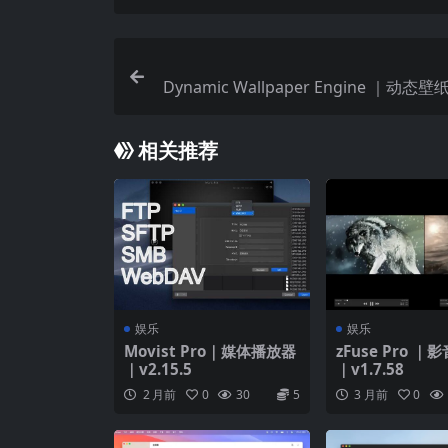
mpv, mp4, mpeg4, m4v, 3gp, 3gpp, 3g2, 3gp
webm, etc.
Dynamic Wallpaper Engine ｜动态
音频:
flac, ape, m2a, mp1, mp2, mpa, mp3,
opus, ogg, oga, mid, midi, mka, etc.
相关推荐
字幕:
ass, ssa, srt, idx&sub
Fig Player for Mac 内购功能(已破解)：
智能OCR文字识别
– 各种语言，一键识别，自由复制
娱乐
娱乐
全能投屏
Movist Pro｜媒体播放器
zFuse Pro 
｜v2.15.5
｜v1.7.58
– 各种格式，多种设备，随心投屏
2 月前
0
30
5
3 月前
0
视频片段录制