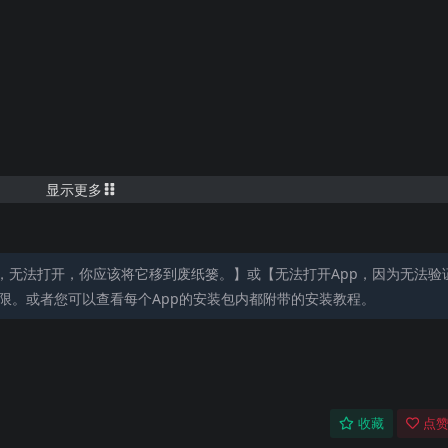
bsub和ASS/SSA，等）。
显示更多
，无法打开，你应该将它移到废纸篓。】或【无法打开App，因为无法验
限。或者您可以查看每个App的安装包内都附带的安装教程。
。
，Roku设备。
)
收藏
点赞
4v, f4p, f4a, f4b, swf, mpg, mpeg, mpeg1, mpeg2, m1v, m2v,