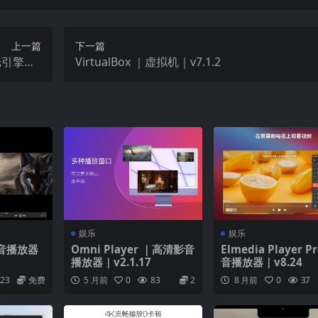
2, m2p, ps, ts, m2ts, mts, mt2s, ogm, ogv, divx, dv, asf, wt
上一篇
下一篇
壁纸引擎｜v
VirtualBox ｜虚拟机｜v7.1.2
 mpg3, m4a, m4b, wma, wav, wv, xm, aiff, aif, ac3, a52, aac,
24.1
娱乐
娱乐
｜影音播放器
Omni Player ｜高清影音
Elmedia Player 
播放器｜v2.1.17
音播放器｜v8.24
23
免费
5 月前
0
83
2
8 月前
0
37