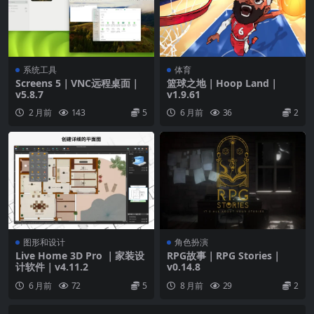
系统工具
体育
Screens 5｜VNC远程桌面｜
篮球之地｜Hoop Land｜
v5.8.7
v1.9.61
2 月前
143
5
6 月前
36
2
图形和设计
角色扮演
Live Home 3D Pro ｜家装设
RPG故事｜RPG Stories｜
计软件｜v4.11.2
v0.14.8
6 月前
72
5
8 月前
29
2