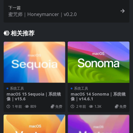
兼容性与支持机型
下一篇
兼容机型：
官方列出了可升级的 Mac 型号（以
蜜咒师｜Honeymancer｜v0.2.0
Apple 支持页面为准），总体原则是 Apple
Silicon（M1 及以后）全面支持，并只有部分较新
相关推荐
Intel 机型获得 Tahoe 支持（且 Tahoe 将是对 Intel
的最后一次重大 macOS 更新）。升级前请核对你
具体型号。
Apple 明确 Tahoe 将成为对 Intel Mac 的最后一次
大版本支持，这意味着未来新特性与 Apple
Intelligence 的完整体验会优先在 Apple Silicon
上。
系统工具
系统工具
macOS 15 Sequoia｜系统镜
macOS 14 Sonoma｜系统镜
像｜v15.6
像｜v14.6.1
1 年前
809
免费
2 年前
1.3K
免费