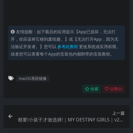
Image Playground / Genmoji、以及集中游戏库
的 Games 应用）。
游戏与开发者相关（重要变更）
友情提醒：如下载后的应用提示【App已损坏，无法打
Metal 4：
面向开发者与游戏，加入如 MetalFX
开，你应该将它移到废纸篓。】或【无法打开App，因为无
Frame Interpolation（帧插值）、Denoising、更
法验证开发者。】您可以
参考此教程
更改系统或应用权限。
强的路径追踪/光线追踪能力等技术，目标是提升
或者您可以查看每个App的安装包内都附带的安装教程。
AAA 游戏在 Apple Silicon 上的表现。
Games 应用 + 游戏叠层（Game Overlay）：
把
你的游戏库、社交/活动、覆盖层设定汇总到一个
macOS系统镜像
App 中，支持在游戏内快速调整系统和社交设置。
收藏
点赞(
0
)
开发工具链更新（例如 Game Porting Toolkit &
Metal API 改进），苹果鼓励开发者优化 Apple
Silicon 版本。注意：部分第三方游戏/平台（beta
上一篇
期间有例子）在 Tahoe 上可能需要补丁或等待更
都要!小孩子才做选择!｜MY DESTINY GIRLS｜v202
新。
5.08.18