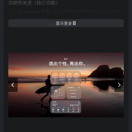
功能性改进（核心功能）
Spotlight 大改：
引入更强的检索与“动作执行”能
力（可直接在 Spotlight 里发邮件、建备忘、运行
显示更多
快捷指令等），并增加了浏览视图、剪贴板历史、
按类型过滤结果等。Apple Intelligence 也整合进
Spotlight。
Live Activities + Phone（通话）应用：
Mac 可在
菜单栏/桌面显示 iPhone 的 Live Activities（航
班、快递、赛事等），并新增独立的 Phone 应用
以管理/接听/语音信箱等。
Apple Intelligence / 实时翻译：
系统级的智能功
能（包含实时翻译、快捷指令增强、
Notes/Reminders 的智能建议等），部分 AI 功能
需要 Apple Silicon 并在受支持的语言/地区先行上
线。
新应用：
新增或重做了若干应用（例如 Journal、