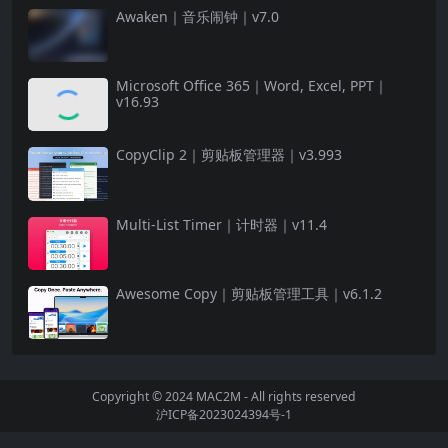
Awaken｜音乐闹钟｜v7.0
Microsoft Office 365｜Word, Excel, PPT｜
v16.93
CopyClip 2｜剪贴板管理器｜v3.993
Multi-List Timer｜计时器｜v11.4
Awesome Copy｜剪贴板管理工具｜v6.1.2
Copyright © 2024
MAC2M
- All rights reserved
沪ICP备2023024394号-1