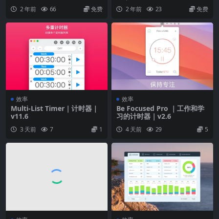
2 年前
66
免费
2 年前
23
免费
效率
效率
Multi-List Timer｜计时器｜
Be Focused Pro ｜工作和学
v11.6
习的计时器｜v2.6
3 天前
7
1
4 天前
29
5